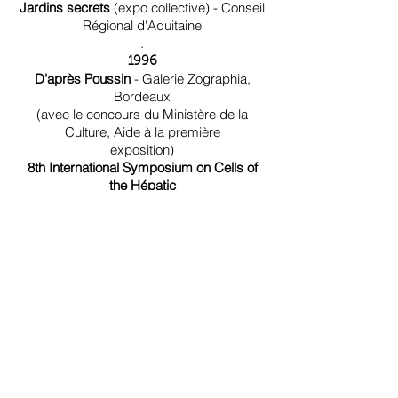
Jardins secrets
(expo collective) - Conseil
Régional d'Aquitaine
.
1996
D'après Poussin
- Galerie Zographia,
Bordeaux
(avec le concours du Ministère de la
Culture, Aide à la première
exposition)
8th International Symposium on Cells of
the Hépatic
Sinusoïd
- Université de Bordeaux II
1994
Jardin du Musée Saraléguinéa de
Guéthary
1991
Orangerie de Versailles
1989
Andernos, Bassin d'Arcachon, commande
de la mairie pour