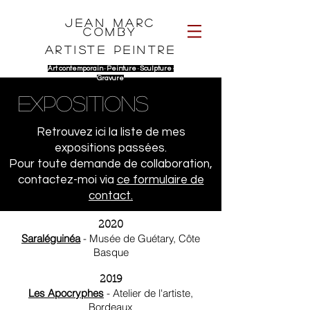
Jean Marc
Comby
Artiste peintre
Art contemporain · P
einture · Sculpture ·
G
ravure
EXPOSITIONS
Retrouvez ici la liste de mes
expositions passées.
Pour toute demande de collaboration,
contactez-moi via
ce formulaire de
contact.
2020
Saraléguinéa
- Musée de Guétary, Côte
Basque
2019
Les Apocryphes
- Atelier de l'artiste,
Bordeaux