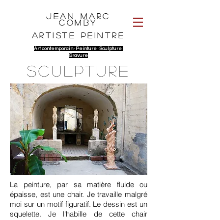
Jean Marc
Comby
Artiste peintre
Art contemporain · P
einture · Sculpture ·
G
ravure
SCULPTURE
La peinture, par sa matière fluide ou
épaisse, est une chair. Je travaille malgré
moi sur un motif figuratif. Le dessin est un
squelette. Je l'habille de cette chair