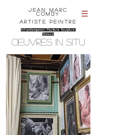
Jean Marc
Comby
Artiste peintre
Art contemporain · P
einture · Sculpture ·
G
ravure
ŒUVRES IN SITU