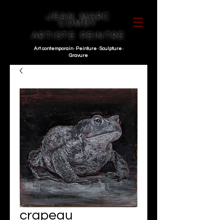
Jean Marc
Comby
Artiste peintre
Art contemporain · P
einture · Sculpture ·
G
ravure
crapeau