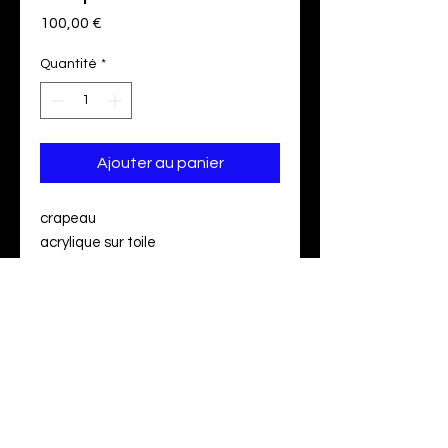
Prix
100,00 €
Quantité
*
Ajouter au panier
crapeau
acrylique sur toile
30 x 30 cm
100 eur
📍 Bordeaux, France.