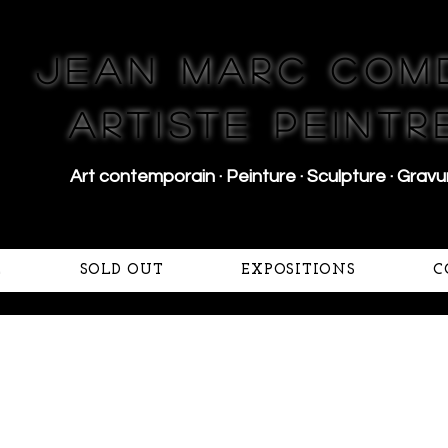
Jean Marc Com
Artiste peintr
Art contemporain · P
einture · Sculpture · G
ravu
L
SOLD OUT
EXPOSITIONS
C