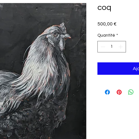
coq
Prix
500,00 €
Quantité
*
Aj