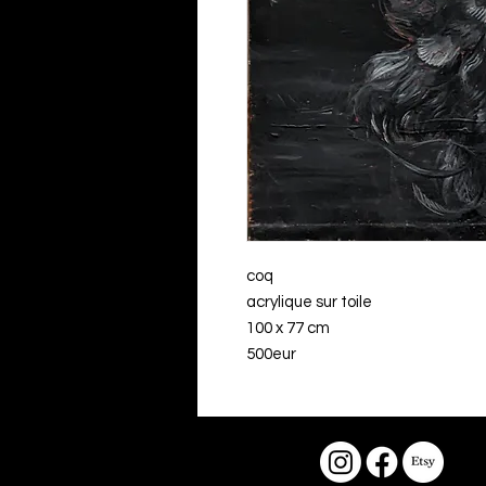
coq
acrylique sur toile
100 x 77 cm
500eur