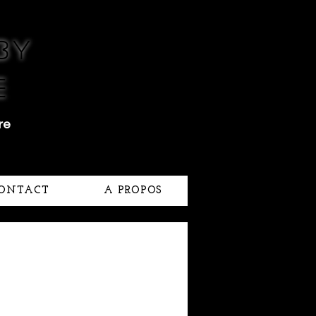
by
e
re
ONTACT
A PROPOS